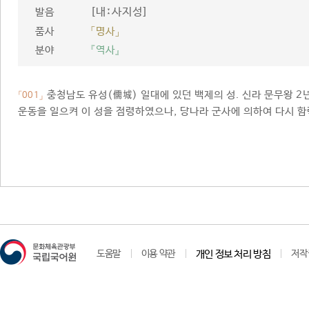
[내ː사지성]
발음
품사
「명사」
분야
『역사』
충청남도 유성(儒城) 일대에 있던 백제의 성. 신라 문무왕 2
「001」
운동을 일으켜 이 성을 점령하였으나, 당나라 군사에 의하여 다시 
도움말
이용 약관
개인 정보 처리 방침
저작