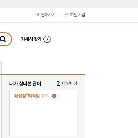
들어가기
회원 가입
자세히 찾기
내가 살펴본 단어
내 단어장
쇄설성^퇴적암
001