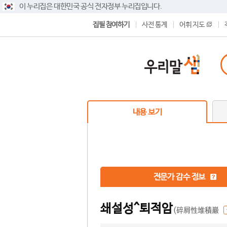
이 누리집은 대한민국 공식 전자정부 누리집입니다.
집필 참여하기
사전 통계
어휘 지도
내용 보기
전문가 감수 정보
쇄설성^퇴적암
(碎屑性堆積巖