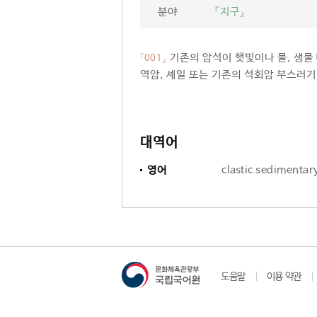
분야
『지구』
기존의 암석이 햇빛이나 물, 생물
「001」
역암, 셰일 또는 기존의 석회암 부스러
대역어
영어
clastic sedimentar
도움말
이용 약관