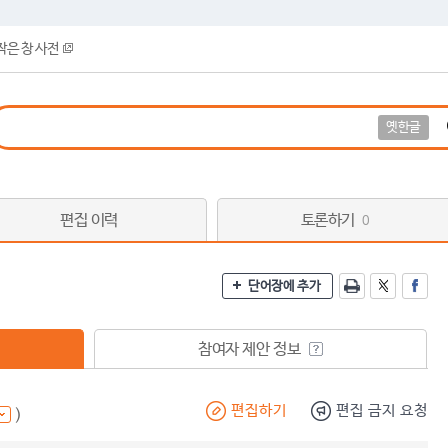
작은 창 사전
옛한글
편집 이력
토론하기
0
단어장에 추가
참여자 제안 정보
편집하기
편집 금지 요청
)