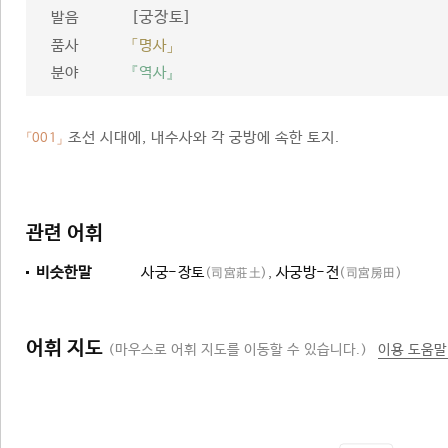
[궁장토]
발음
품사
「명사」
분야
『역사』
조선 시대에, 내수사와 각 궁방에 속한 토지.
「001」
관련 어휘
비슷한말
사궁-장토
,
사궁방-전
(司宮莊土)
(司宮房田)
어휘 지도
(마우스로 어휘 지도를 이동할 수 있습니다.)
이용 도움말