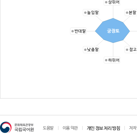
상위어
높임말
본말
궁장토
반대말
낮춤말
참고
하위어
도움말
이용 약관
개인 정보 처리 방침
저작